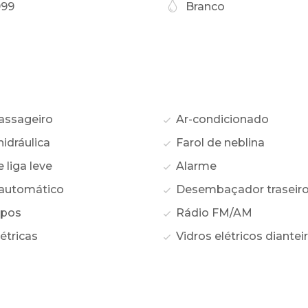
999
Branco
assageiro
Ar-condicionado
idráulica
Farol de neblina
liga leve
Alarme
automático
Desembaçador traseir
opos
Rádio FM/AM
étricas
Vidros elétricos diantei