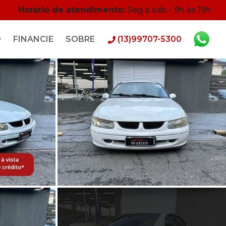
Horário de atendimento:
Seg a sáb - 9h às 19h
O
FINANCIE
SOBRE
(13)99707-5300