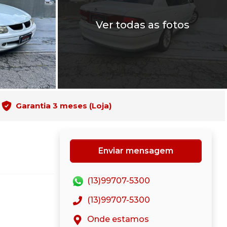
Ver todas as fotos
Garantia 3 meses (Loja)
Enviar mensagem
(13)99707-5300
(13)99707-5300
Onde estamos