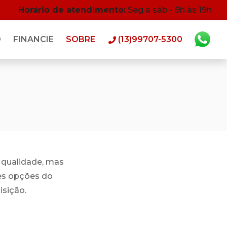
Horário de atendimento:
Seg a sáb - 9h às 19h
O
FINANCIE
SOBRE
(13)99707-5300
 qualidade, mas
es opções do
isição.