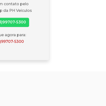
m contato pelo
 da PH Veículos
3)99707-5300
ue agora para:
3)99707-5300